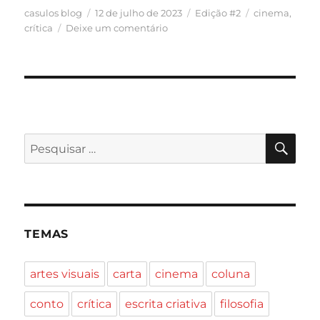
Autor
Publicado
Categorias
Tags
casulos blog
12 de julho de 2023
Edição #2
cinema
,
em
em
crítica
Deixe um comentário
Críticas
—
por
Giuliana
Zamprogno
PES
Pesquisar
por:
TEMAS
artes visuais
carta
cinema
coluna
conto
crítica
escrita criativa
filosofia