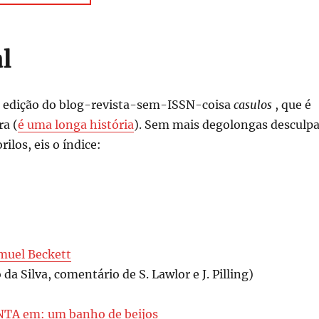
l
a edição do blog-revista-sem-ISSN-coisa
casulos
, que é
ra (
é uma longa história
). Sem mais degolongas desculp
ilos, eis o índice:
muel Beckett
 da Silva, comentário de S. Lawlor e J. Pilling)
TA em: um banho de beijos