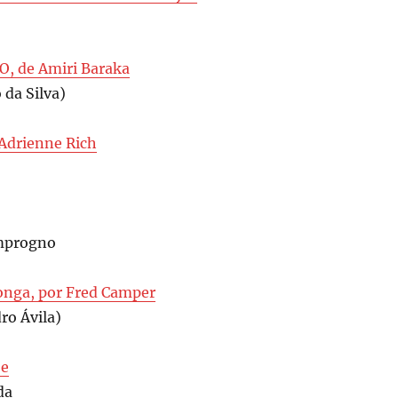
, de Amiri Baraka
 da Silva)
Adrienne Rich
amprogno
onga, por Fred Camper
ro Ávila)
je
da