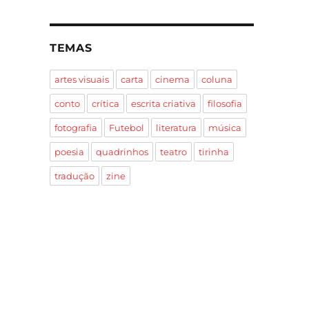
TEMAS
artes visuais
carta
cinema
coluna
conto
crítica
escrita criativa
filosofia
fotografia
Futebol
literatura
música
poesia
quadrinhos
teatro
tirinha
tradução
zine